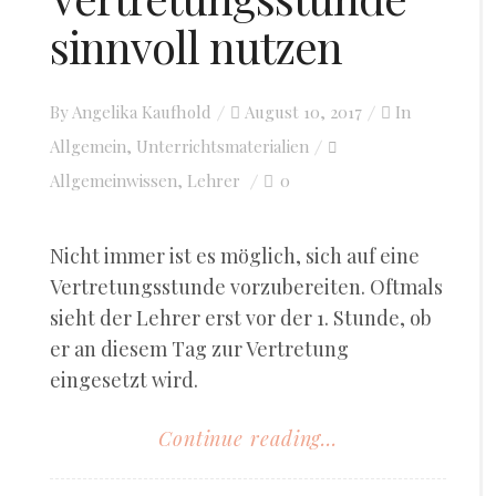
sinnvoll nutzen
By
Angelika Kaufhold
Posted
August 10, 2017
In
Allgemein
,
Unterrichtsmaterialien
on
Allgemeinwissen
Lehrer
0
,
Nicht immer ist es möglich, sich auf eine
Vertretungsstunde vorzubereiten. Oftmals
sieht der Lehrer erst vor der 1. Stunde, ob
er an diesem Tag zur Vertretung
eingesetzt wird.
Continue reading...