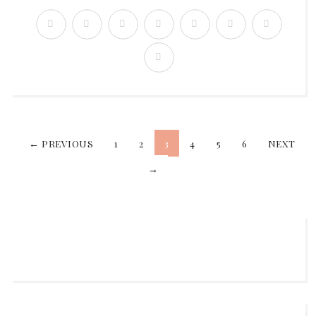
← PREVIOUS
1
2
3
4
5
6
NEXT
Beitragsnavigatio
→