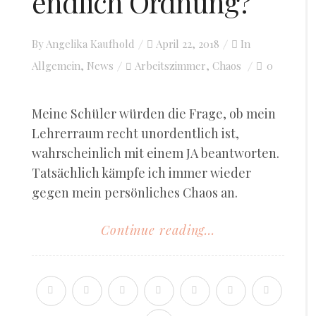
endlich Ordnung?
By
Angelika Kaufhold
Posted
April 22, 2018
In
Allgemein
,
News
Arbeitszimmer
on
Chaos
0
,
Meine Schüler würden die Frage, ob mein
Lehrerraum recht unordentlich ist,
wahrscheinlich mit einem JA beantworten.
Tatsächlich kämpfe ich immer wieder
gegen mein persönliches Chaos an.
Continue reading...