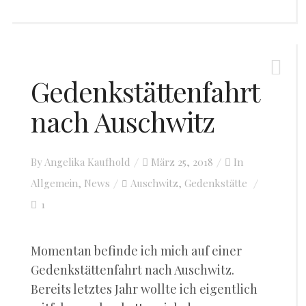
Gedenkstättenfahrt
nach Auschwitz
By
Angelika Kaufhold
Posted
März 25, 2018
In
Allgemein
,
News
Auschwitz
on
Gedenkstätte
,
1
Momentan befinde ich mich auf einer
Gedenkstättenfahrt nach Auschwitz.
Bereits letztes Jahr wollte ich eigentlich