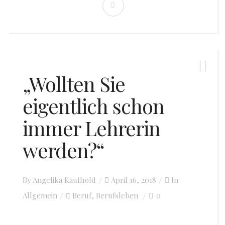
„Wollten Sie
eigentlich schon
immer Lehrerin
werden?“
By
Angelika Kaufhold
Posted
April 16, 2018
In
Allgemein
Beruf
Berufsleben
on
0
,