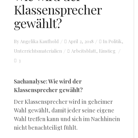
Klassensprecher
gewählt?
By
Angelika Kaufhold
Posted
April 2, 2018
In
Politik
,
Unterrichtsmaterialien
on
Arbeitsblatt
Einstieg
,
3
Sachanalyse: Wie wird der
Klassensprecher gewählt?
Der Klassensprecher wird in geheimer
Wahl gewählt, damit jeder seine eigene
Wahl treffen kann und sich im Nachhinein
nicht benachteiligt fühlt.