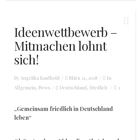
Ideenwettbewerb –
Mitmachen lohnt
sich!
By
Angelika Kaufhold
Posted
März 21, 2018
In
Allgemein
,
News
Deutschland
on
friedlich
1
,
„Gemeinsam friedlich in Deutschland
leben“