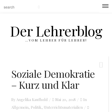
Der Lehrerblog
…VOM LEHRER FÜR LEHRER!
Soziale Demokratie
– Kurz und Klar
By
Angelika Kaufhold
Posted
Mai 20, 2018
In
Allgemein
,
Politik
,
Unterrichtsmaterialien
on