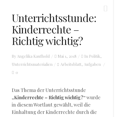
Unterrichtsstunde:
Kinderrechte –
Richtig wichtig?
By
Angelika Kaufhold
Posted
Mai 1, 2018
In
Politik
,
Unterrichtsmaterialien
on
Arbeitsblatt
Aufgaben
,
0
Das Thema der Unterrichtsstunde
„Kinderrechte – Richtig wichtig?“
wurde
in diesem Wortlaut gewählt, weil die
Einhaltung der Kinderrechte durch die