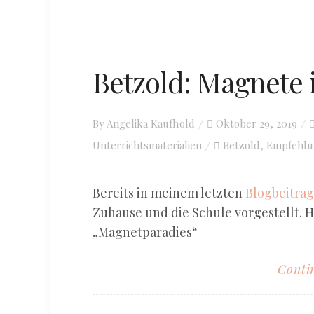
Betzold: Magnete 
By
Angelika Kaufhold
Posted
Oktober 29, 2019
Unterrichtsmaterialien
on
Betzold
Empfehlu
,
Bereits in meinem letzten
Blogbeitrag
Zuhause und die Schule vorgestellt. H
„Magnetparadies“
Contin