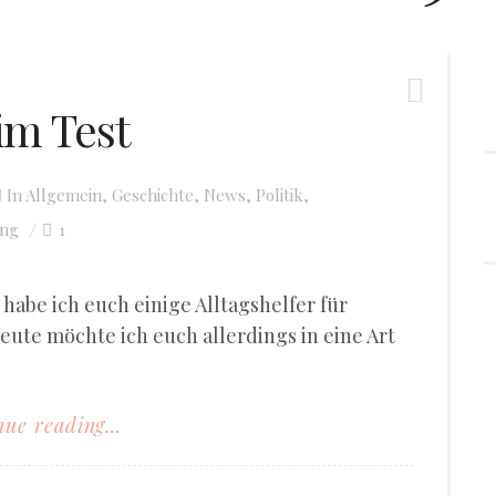
im Test
In
Allgemein
,
Geschichte
,
News
,
Politik
,
ng
1
habe ich euch einige Alltagshelfer für
eute möchte ich euch allerdings in eine Art
ue reading...