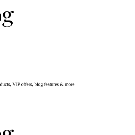
og
ducts, VIP offers, blog features & more.
og