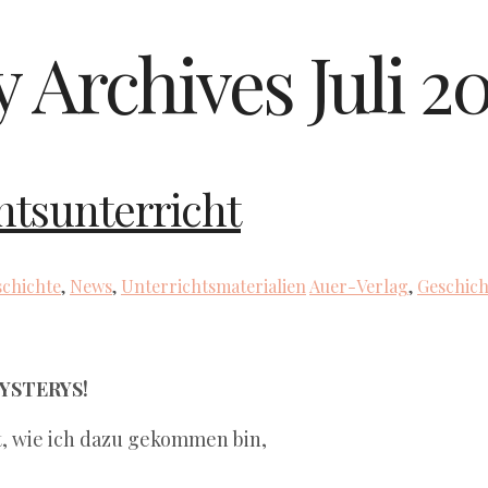
y Archives
Juli 2
htsunterricht
chichte
,
News
,
Unterrichtsmaterialien
Auer-Verlag
,
Geschich
MYSTERYS!
t, wie ich dazu gekommen bin,