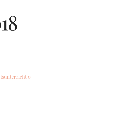
018
tsunterricht
0