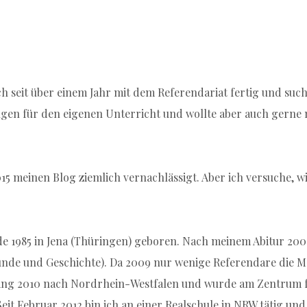
ich seit über einem Jahr mit dem Referendariat fertig und s
ngen für den eigenen Unterricht und wollte aber auch gerne 
015 meinen Blog ziemlich vernachlässigt. Aber ich versuche, 
e 1985 in Jena (Thüringen) geboren. Nach meinem Abitur 2004
kunde und Geschichte). Da 2009 nur wenige Referendare die Mö
nfang 2010 nach Nordrhein-Westfalen und wurde am Zentrum 
it Februar 2012 bin ich an einer Realschule in NRW tätig und 