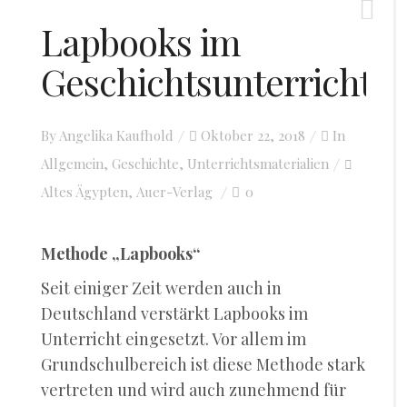
Lapbooks im
Geschichtsunterricht
By
Angelika Kaufhold
Posted
Oktober 22, 2018
In
Allgemein
,
Geschichte
,
Unterrichtsmaterialien
on
Altes Ägypten
Auer-Verlag
0
,
Methode „Lapbooks“
Seit einiger Zeit werden auch in
Deutschland verstärkt Lapbooks im
Unterricht eingesetzt. Vor allem im
Grundschulbereich ist diese Methode stark
vertreten und wird auch zunehmend für