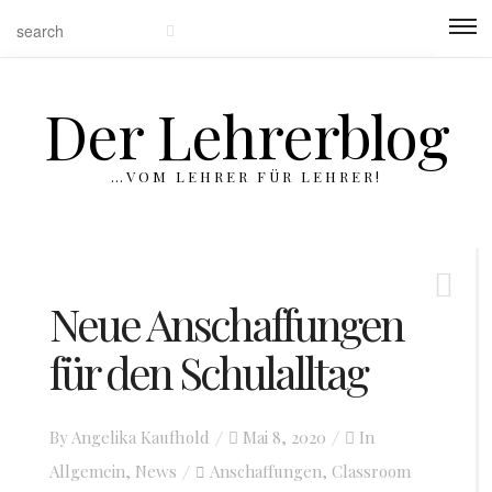
Der Lehrerblog
…VOM LEHRER FÜR LEHRER!
Neue Anschaffungen
für den Schulalltag
By
Angelika Kaufhold
Posted
Mai 8, 2020
In
Allgemein
,
News
Anschaffungen
on
Classroom
,