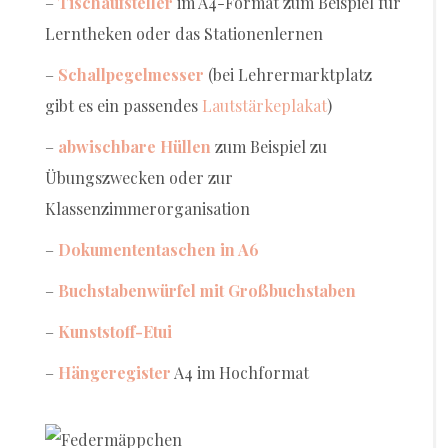
–
Tischaufsteller
im A4-Format zum Beispiel für
Lerntheken oder das Stationenlernen
–
Schallpegelmesser
(bei Lehrermarktplatz
gibt es ein passendes
Lautstärkeplakat
)
–
abwischbare Hüllen
zum Beispiel zu
Übungszwecken oder zur
Klassenzimmerorganisation
–
Dokumententaschen in A6
–
Buchstabenwürfel mit Großbuchstaben
–
Kunststoff-Etui
–
Hängeregister
A4 im Hochformat