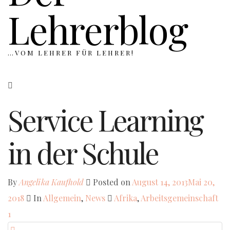
Lehrerblog
…VOM LEHRER FÜR LEHRER!
Service Learning
in der Schule
By
Angelika Kaufhold
Posted on
August 14, 2013
Mai 20,
2018
In
Allgemein
,
News
Afrika
,
Arbeitsgemeinschaft
1