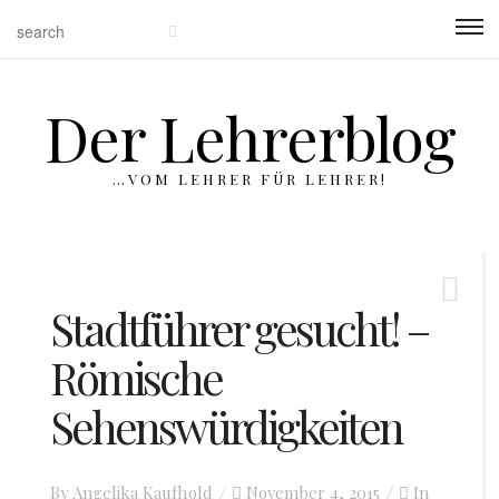
Der Lehrerblog
…VOM LEHRER FÜR LEHRER!
Stadtführer gesucht! –
Römische
Sehenswürdigkeiten
By
Angelika Kaufhold
Posted
November 4, 2015
In