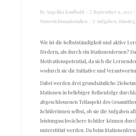
By
Angelika Kaufhold
Posted
September 9, 2013
Unterrichtsmaterialien
on
Aufgaben
Einstieg
,
Wie ist die Selbstständigkeit und aktive L
fördern, als durch ein Stationenlernen? Da
Motivationspotential, da sich die Lernende
wodurch sie die Initiative und Verantwort
Dabei werden drei grundsätzliche Zielsetz
Stationen in beliebiger Reihenfolge durch
abgeschlossenen Teilaspekt des Gesamtthe
Schülerinnen selbst, ob sie die Aufgaben a
leistungsschwächere Schüler können durch 
unterstützt werden. Da beim Stationenlern