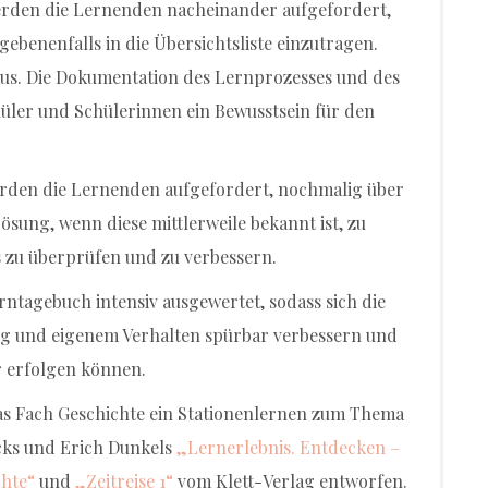
erden die Lernenden nacheinander aufgefordert,
ebenenfalls in die Übersichtsliste einzutragen.
aus. Die Dokumentation des Lernprozesses und des
hüler und Schülerinnen ein Bewusstsein für den
rden die Lernenden aufgefordert, nochmalig über
sung, wenn diese mittlerweile bekannt ist, zu
 zu überprüfen und zu verbessern.
ntagebuch intensiv ausgewertet, sodass sich die
ng und eigenem Verhalten spürbar verbessern und
 erfolgen können.
as Fach Geschichte ein Stationenlernen zum Thema
Ecks und Erich Dunkels
„Lernerlebnis. Entdecken –
chte“
und
„Zeitreise 1“
vom Klett-Verlag entworfen.