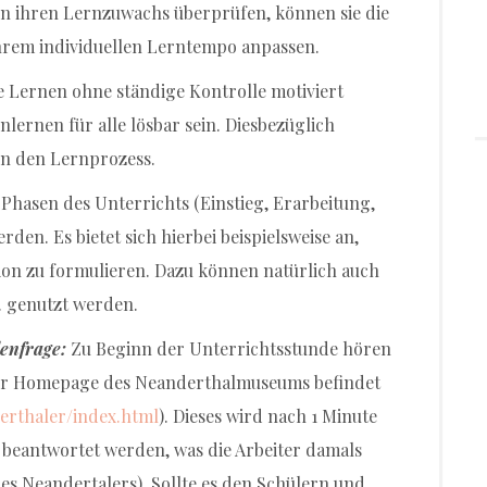
en ihren Lernzuwachs überprüfen, können sie die
ihrem individuellen Lerntempo anpassen.
e Lernen ohne ständige Kontrolle motiviert
lernen für alle lösbar sein. Diesbezüglich
ten den Lernprozess.
 Phasen des Unterrichts (Einstieg, Erarbeitung,
en. Es bietet sich hierbei beispielsweise an,
ion zu formulieren. Dazu können natürlich auch
… genutzt werden.
denfrage:
Zu Beginn der Unterrichtsstunde hören
 der Homepage des Neanderthalmuseums befindet
erthaler/index.html
). Dieses wird nach 1 Minute
e beantwortet werden, was die Arbeiter damals
es Neandertalers). Sollte es den Schülern und