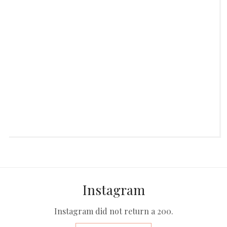
Material seine persönliche Note und weiß
irgendwann,
Continue reading...
Instagram
Instagram did not return a 200.