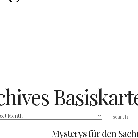
chives
Basiskart
Mysterys für den Sachu