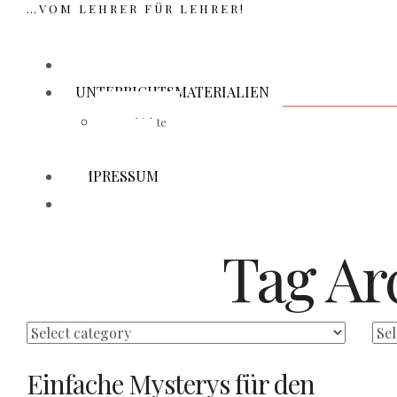
…VOM LEHRER FÜR LEHRER!
NEWS
UNTERRICHTSMATERIALIEN
Geschichte
Politik
IMPRESSUM
Tag Ar
Einfache Mysterys für den