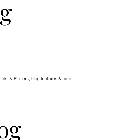
og
cts, VIP offers, blog features & more.
og